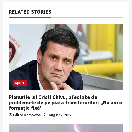
a
RELATED STORIES
v
i
g
a
t
i
Sport
o
Planurile lui Cristi Chivu, afectate de
n
problemele de pe piața transferurilor: „Nu am o
formație fixă”
Editor RomNews
august 7, 2026