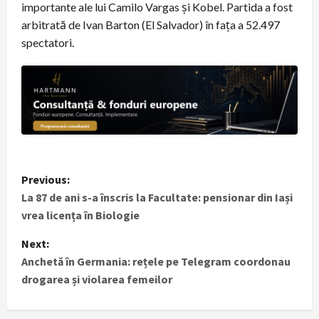
importante ale lui Camilo Vargas și Kobel. Partida a fost
arbitrată de Ivan Barton (El Salvador) în fața a 52.497
spectatori.
P
Previous:
La 87 de ani s-a înscris la Facultate: pensionar din Iași
o
vrea licența în Biologie
s
Next:
t
Anchetă în Germania: rețele pe Telegram coordonau
drogarea și violarea femeilor
n