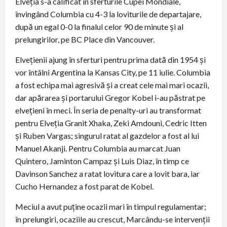
Elveția s-a calificat în sferturile Cupei Mondiale,
învingând Columbia cu 4-3 la loviturile de departajare,
după un egal 0-0 la finalul celor 90 de minute și al
prelungirilor, pe BC Place din Vancouver.
Elvețienii ajung în sferturi pentru prima dată din 1954 și
vor întâlni Argentina la Kansas City, pe 11 iulie. Columbia
a fost echipa mai agresivă și a creat cele mai mari ocazii,
dar apărarea și portarului Gregor Kobel i-au păstrat pe
elvețieni în meci. În seria de penalty-uri au transformat
pentru Elveția Granit Xhaka, Zeki Amdouni, Cedric Itten
și Ruben Vargas; singurul ratat al gazdelor a fost al lui
Manuel Akanji. Pentru Columbia au marcat Juan
Quintero, Jaminton Campaz și Luis Diaz, în timp ce
Davinson Sanchez a ratat lovitura care a lovit bara, iar
Cucho Hernandez a fost parat de Kobel.
Meciul a avut puține ocazii mari în timpul regulamentar;
în prelungiri, ocaziile au crescut, Marcându-se intervenții