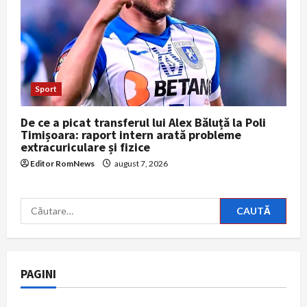
Sport
De ce a picat transferul lui Alex Băluță la Poli
Timișoara: raport intern arată probleme
extracuriculare și fizice
Editor RomNews
august 7, 2026
Caută
după:
PAGINI