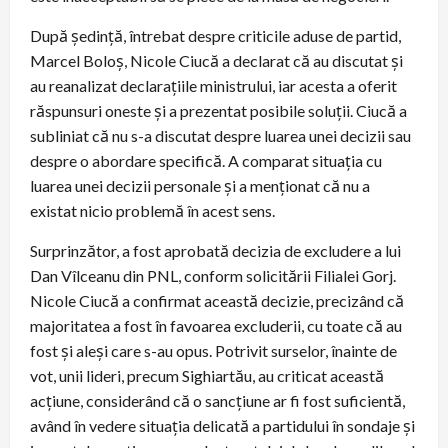
După ședință, întrebat despre criticile aduse de partid,
Marcel Boloș, Nicole Ciucă a declarat că au discutat și
au reanalizat declarațiile ministrului, iar acesta a oferit
răspunsuri oneste și a prezentat posibile soluții. Ciucă a
subliniat că nu s-a discutat despre luarea unei decizii sau
despre o abordare specifică. A comparat situația cu
luarea unei decizii personale și a menționat că nu a
existat nicio problemă în acest sens.
Surprinzător, a fost aprobată decizia de excludere a lui
Dan Vîlceanu din PNL, conform solicitării Filialei Gorj.
Nicole Ciucă a confirmat această decizie, precizând că
majoritatea a fost în favoarea excluderii, cu toate că au
fost și aleși care s-au opus. Potrivit surselor, înainte de
vot, unii lideri, precum Sighiartău, au criticat această
acțiune, considerând că o sancțiune ar fi fost suficientă,
având în vedere situația delicată a partidului în sondaje și