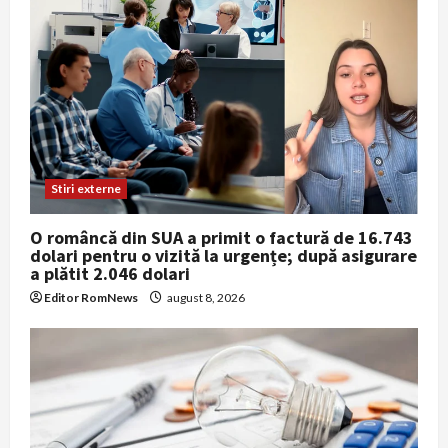
Stiri externe
O româncă din SUA a primit o factură de 16.743
dolari pentru o vizită la urgențe; după asigurare
a plătit 2.046 dolari
Editor RomNews
august 8, 2026