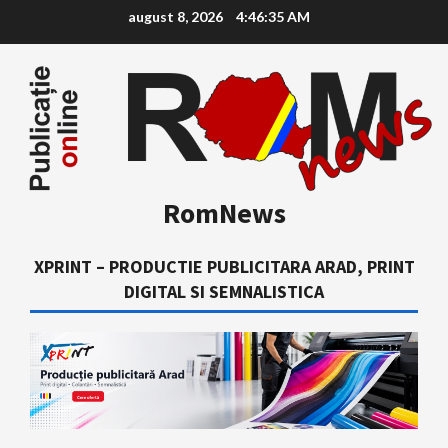
Skip
august 8, 2026
4:46:36 AM
to
content
RomNews
XPRINT – PRODUCTIE PUBLICITARA ARAD, PRINT
DIGITAL SI SEMNALISTICA