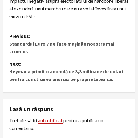
impactul negativ asupra electoratului de hardcore liberal
al excluderii unui membru care nu a votat învestirea unui
Guvern PSD.
P
Previous:
Standardul Euro 7 ne face mașinile noastre mai
o
scumpe.
s
Next:
t
Neymar a primit o amendă de 3,3 milioane de dolari
pentru construirea unui iaz pe proprietatea sa.
n
a
Lasă un răspuns
v
Trebuie să fii
autentificat
pentru a publica un
i
comentariu.
g