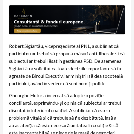
Robert Sigiartău, vicepreședinte al PNL, a subliniat că
partidul nu ar trebui să propună măsuri anti-liberale și că
subiectul ar trebui lăsat în gestiunea PSD. De asemenea,
Sighiartău a solicitat ca toate deciziile importante să fie
agreate de Biroul Executiv, iar miniștrii să dea socoteală
partidului, având în vedere că sunt numiți politic.
Gheorghe Flutur a încercat să adopte o poziție
conciliantă, exprimându-și opinia că subiectul ar trebui
discutat în interiorul coaliției. A subliniat că este o
problemă vitală și că trebuie să fie dezbătută, însă a
atras atenția că este necesară unitatea în coaliție și că
este inacceptabil să se plece de la masă de negocieri.