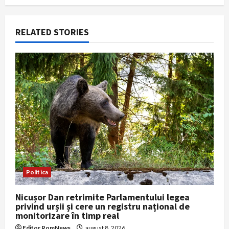
a
RELATED STORIES
t
i
o
n
Politica
Nicușor Dan retrimite Parlamentului legea
privind urșii și cere un registru național de
monitorizare în timp real
Editor RomNews
august 8, 2026