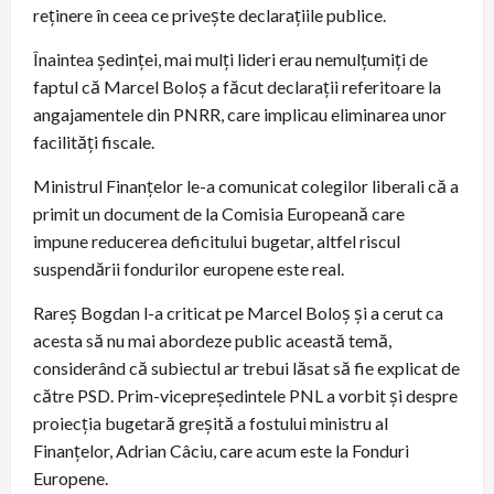
reținere în ceea ce privește declarațiile publice.
Înaintea ședinței, mai mulți lideri erau nemulțumiți de
faptul că Marcel Boloș a făcut declarații referitoare la
angajamentele din PNRR, care implicau eliminarea unor
facilități fiscale.
Ministrul Finanțelor le-a comunicat colegilor liberali că a
primit un document de la Comisia Europeană care
impune reducerea deficitului bugetar, altfel riscul
suspendării fondurilor europene este real.
Rareș Bogdan l-a criticat pe Marcel Boloș și a cerut ca
acesta să nu mai abordeze public această temă,
considerând că subiectul ar trebui lăsat să fie explicat de
către PSD. Prim-vicepreședintele PNL a vorbit și despre
proiecția bugetară greșită a fostului ministru al
Finanțelor, Adrian Câciu, care acum este la Fonduri
Europene.