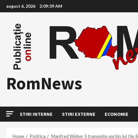
Skip
august 6, 2026
2:09:41 AM
to
content
RomNews
STIRI INTERNE
STIRI EXTERNE
ECONOMIE
Home
Politica
Manfred Weber îi transmite sprijin lui Ilie