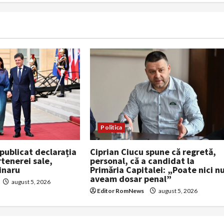
Politica
Ciprian Ciucu spune că regretă,
publicat declarația
personal, că a candidat la
tenerei sale,
Primăria Capitalei: „Poate nici n
inaru
aveam dosar penal”
august 5, 2026
Editor RomNews
august 5, 2026