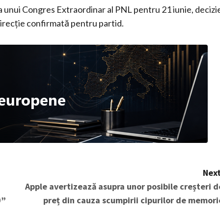
a unui Congres Extraordinar al PNL pentru 21 iunie, decizi
direcţie confirmată pentru partid.
Next
Apple avertizează asupra unor posibile creșteri d
0”
preț din cauza scumpirii cipurilor de memori