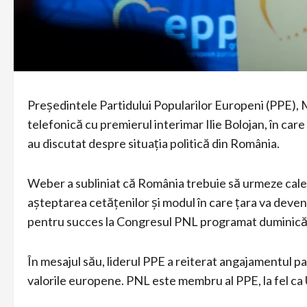
Președintele Partidului Popularilor Europeni (PPE), 
telefonică cu premierul interimar Ilie Bolojan, în car
au discutat despre situația politică din România.
Weber a subliniat că România trebuie să urmeze calea
așteptarea cetățenilor și modul în care țara va deveni 
pentru succes la Congresul PNL programat duminică
În mesajul său, liderul PPE a reiterat angajamentul par
valorile europene. PNL este membru al PPE, la fel c