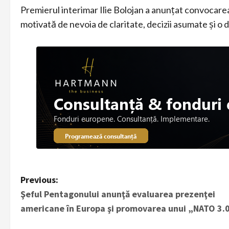
Premierul interimar Ilie Bolojan a anunțat convocare
motivată de nevoia de claritate, decizii asumate şi o 
P
Previous:
Şeful Pentagonului anunţă evaluarea prezenţei
o
americane în Europa şi promovarea unui „NATO 3.
s