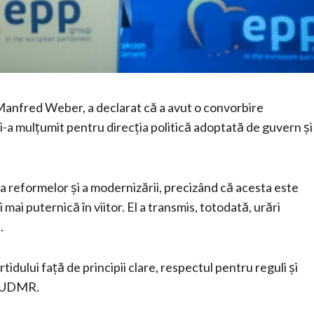
Manfred Weber, a declarat că a avut o convorbire
e i-a mulțumit pentru direcția politică adoptată de guvern și
 reformelor și a modernizării, precizând că acesta este
mai puternică în viitor. El a transmis, totodată, urări
.
tidului față de principii clare, respectul pentru reguli și
a UDMR.