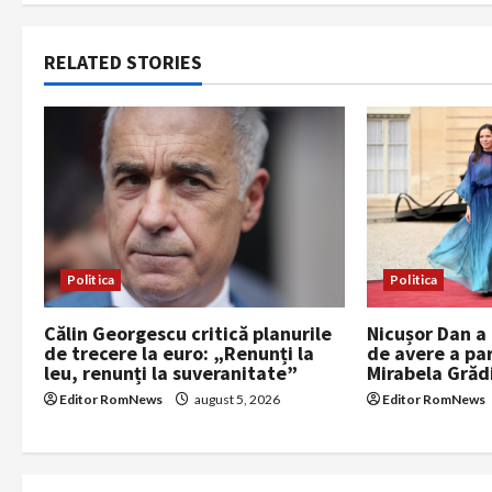
t
RELATED STORIES
n
a
v
i
g
Politica
Politica
a
Călin Georgescu critică planurile
Nicușor Dan a 
de trecere la euro: „Renunți la
de avere a par
t
leu, renunți la suveranitate”
Mirabela Grăd
i
Editor RomNews
august 5, 2026
Editor RomNews
o