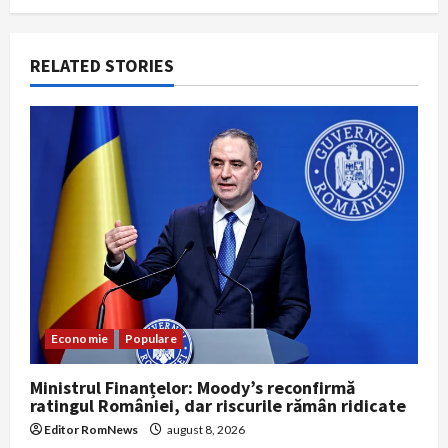
a
RELATED STORIES
v
i
g
a
t
i
o
Economie
Populare
n
Ministrul Finanțelor: Moody’s reconfirmă
ratingul României, dar riscurile rămân ridicate
Editor RomNews
august 8, 2026