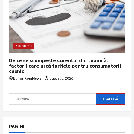
Economie
De ce se scumpește curentul din toamnă:
factorii care urcă tarifele pentru consumatorii
casnici
Editor RomNews
august 8, 2026
Caută
după:
PAGINI