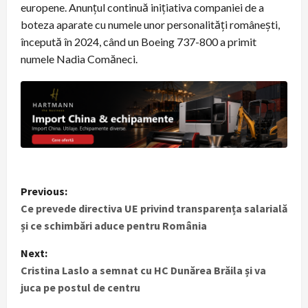
europene. Anunțul continuă inițiativa companiei de a
boteza aparate cu numele unor personalități românești,
începută în 2024, când un Boeing 737-800 a primit
numele Nadia Comăneci.
P
Previous:
Ce prevede directiva UE privind transparența salarială
o
și ce schimbări aduce pentru România
s
Next:
t
Cristina Laslo a semnat cu HC Dunărea Brăila și va
juca pe postul de centru
n