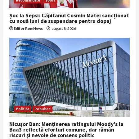
Recomandate
Sport
Șoc la Sepsi: Căpitanul Cosmin Matei sancționat
cu nouă luni de suspendare pentru dopaj
Editor RomNews
august 8, 2026
Politica
Populare
Nicușor Dan: Menținerea ratingului Moody’s la
Baa3 reflectă eforturi comune, dar rămân
riscuri și nevoie de consens politic