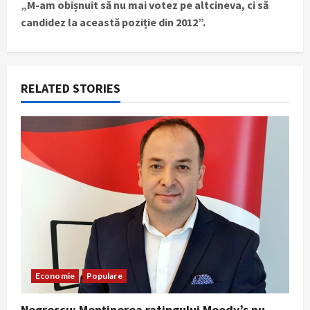
n
„M-am obișnuit să nu mai votez pe altcineva, ci să
candidez la această poziție din 2012”.
a
v
i
RELATED STORIES
g
a
t
i
o
n
Economie
Populare
Negrescu: Menținerea ratingului Moody’s nu