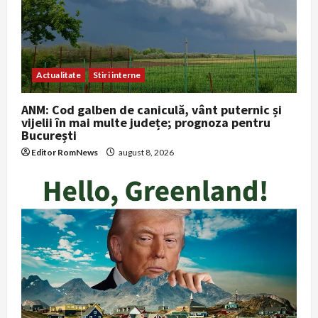
Actualitate
Stiri interne
ANM: Cod galben de caniculă, vânt puternic și
vijelii în mai multe județe; prognoza pentru
București
Editor RomNews
august 8, 2026