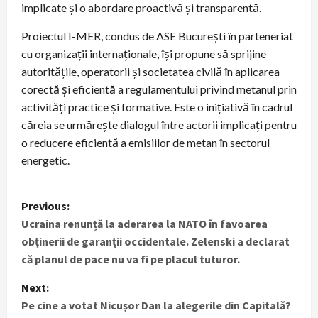
implicate și o abordare proactivă și transparentă.
Proiectul I-MER, condus de ASE București în parteneriat
cu organizații internaționale, își propune să sprijine
autoritățile, operatorii și societatea civilă în aplicarea
corectă și eficientă a regulamentului privind metanul prin
activități practice și formative. Este o inițiativă în cadrul
căreia se urmărește dialogul între actorii implicați pentru
o reducere eficientă a emisiilor de metan în sectorul
energetic.
P
Previous:
Ucraina renunță la aderarea la NATO în favoarea
o
obținerii de garanții occidentale. Zelenski a declarat
s
că planul de pace nu va fi pe placul tuturor.
t
Next:
Pe cine a votat Nicușor Dan la alegerile din Capitală?