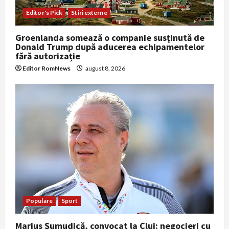
Editor's Pick
Stiri externe
Groenlanda somează o companie susținută de
Donald Trump după aducerea echipamentelor
fără autorizație
Editor RomNews
august 8, 2026
Populare
Sport
Marius Șumudică, convocat la Cluj: negocieri cu