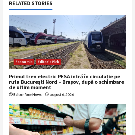
a
RELATED STORIES
t
i
o
n
Economie
Editor's Pick
Primul tren electric PESA intră în circulație pe
ruta București Nord – Brașov, după o schimbare
de ultim moment
Editor RomNews
august 6, 2026