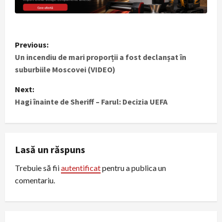
P
Previous:
Un incendiu de mari proporții a fost declanșat în
o
suburbiile Moscovei (VIDEO)
s
Next:
t
Hagi înainte de Sheriff – Farul: Decizia UEFA
n
a
Lasă un răspuns
v
Trebuie să fii
autentificat
pentru a publica un
comentariu.
i
g