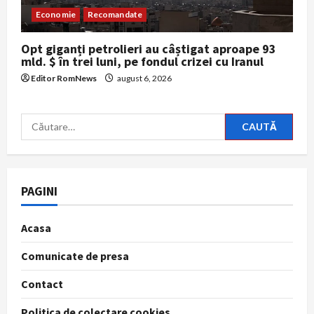
Economie
Recomandate
Opt giganți petrolieri au câștigat aproape 93
mld. $ în trei luni, pe fondul crizei cu Iranul
Editor RomNews
august 6, 2026
Caută
după:
PAGINI
Acasa
Comunicate de presa
Contact
Politica de colectare cookies