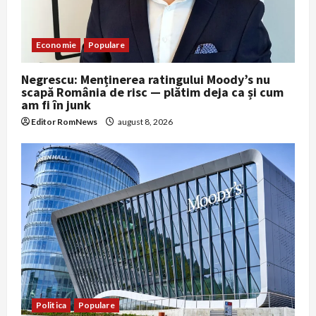
Economie
Populare
Negrescu: Menținerea ratingului Moody’s nu
scapă România de risc — plătim deja ca și cum
am fi în junk
Editor RomNews
august 8, 2026
Politica
Populare