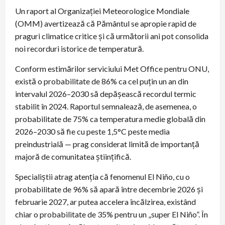
Un raport al Organizației Meteorologice Mondiale
(OMM) avertizează că Pământul se apropie rapid de
praguri climatice critice și că următorii ani pot consolida
noi recorduri istorice de temperatură.
Conform estimărilor serviciului Met Office pentru ONU,
există o probabilitate de 86% ca cel puțin un an din
intervalul 2026–2030 să depășească recordul termic
stabilit în 2024. Raportul semnalează, de asemenea, o
probabilitate de 75% ca temperatura medie globală din
2026–2030 să fie cu peste 1,5°C peste media
preindustrială — prag considerat limită de importanță
majoră de comunitatea științifică.
Specialiștii atrag atenția că fenomenul El Niño, cu o
probabilitate de 96% să apară între decembrie 2026 și
februarie 2027, ar putea accelera încălzirea, existând
chiar o probabilitate de 35% pentru un „super El Niño”. În