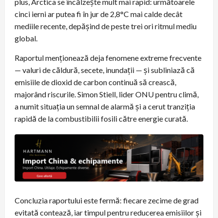
plus, Arctica se încălzește mult mai rapid: următoarele
cinci ierni ar putea fi în jur de 2,8°C mai calde decât
mediile recente, depășind de peste trei ori ritmul mediu
global.
Raportul menționează deja fenomene extreme frecvente
— valuri de căldură, secete, inundații — și subliniază că
emisiile de dioxid de carbon continuă să crească,
majorând riscurile. Simon Stiell, lider ONU pentru climă,
a numit situația un semnal de alarmă și a cerut tranziția
rapidă de la combustibilii fosili către energie curată.
Concluzia raportului este fermă: fiecare zecime de grad
evitată contează, iar timpul pentru reducerea emisiilor și