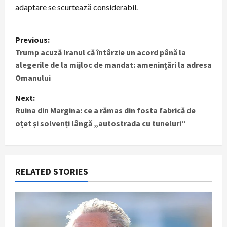
adaptare se scurtează considerabil.
P
Previous:
Trump acuză Iranul că întârzie un acord până la
o
alegerile de la mijloc de mandat: amenințări la adresa
s
Omanului
t
Next:
Ruina din Margina: ce a rămas din fosta fabrică de
n
oțet și solvenți lângă „autostrada cu tuneluri”
a
v
RELATED STORIES
i
g