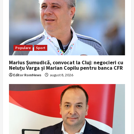
a
t
i
o
n
Populare
Sport
Marius Șumudică, convocat la Cluj: negocieri cu
Neluțu Varga și Marian Copilu pentru banca CFR
Editor RomNews
august 8, 2026