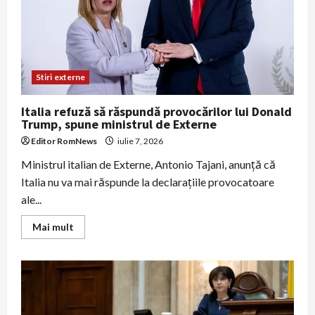
americane
din
Europa
înaintea
summitului
NATO
de
la
Stiri externe
Ankara
Italia refuză să răspundă provocărilor lui Donald
Trump, spune ministrul de Externe
Editor RomNews
iulie 7, 2026
Ministrul italian de Externe, Antonio Tajani, anunță că
Italia nu va mai răspunde la declarațiile provocatoare
ale...
Read
Mai mult
more
about
Italia
refuză
să
răspundă
provocărilor
lui
Donald