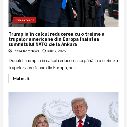
Stiri externe
Trump ia în calcul reducerea cu o treime a
trupelor americane din Europa înaintea
summitului NATO de la Ankara
Editor RomNews
iulie 7, 2026
Donald Trump ia în calcul reducerea cu până la o treime a
trupelor americane din Europa, pe...
Read
Mai mult
more
about
Trump
ia
în
calcul
reducerea
cu
o
treime
a
trupelor