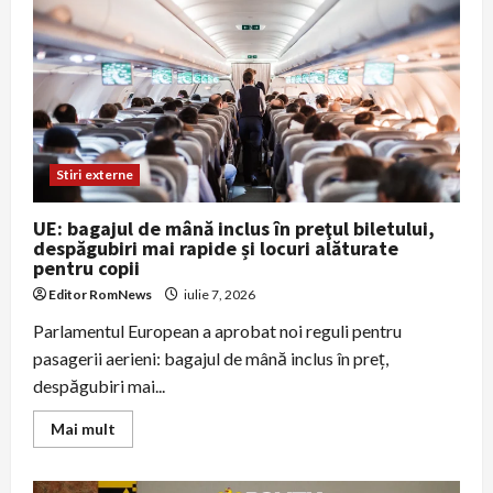
reducerea
deficitului
și
reformele
sunt
condiții
esențiale
pentru
stabilitate
Stiri externe
UE: bagajul de mână inclus în preţul biletului,
despăgubiri mai rapide și locuri alăturate
pentru copii
Editor RomNews
iulie 7, 2026
Parlamentul European a aprobat noi reguli pentru
pasagerii aerieni: bagajul de mână inclus în preț,
despăgubiri mai...
Read
Mai mult
more
about
UE:
bagajul