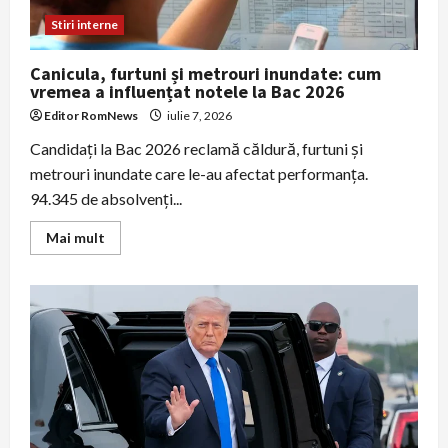
Stiri interne
Canicula, furtuni și metrouri inundate: cum
vremea a influențat notele la Bac 2026
Editor RomNews
iulie 7, 2026
Candidați la Bac 2026 reclamă căldură, furtuni și
metrouri inundate care le-au afectat performanța.
94.345 de absolvenți...
Read
Mai mult
more
about
Canicula,
furtuni
și
metrouri
inundate:
cum
vremea
a
influențat
notele
la
Bac
2026