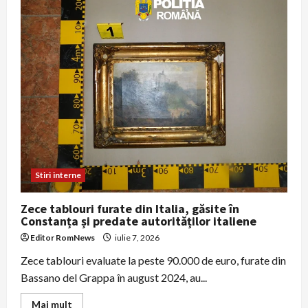
de
mână
inclus
în
preţul
biletului,
despăgubiri
mai
rapide
și
locuri
alăturate
pentru
copii
Stiri interne
Zece tablouri furate din Italia, găsite în
Constanța și predate autorităților italiene
Editor RomNews
iulie 7, 2026
Zece tablouri evaluate la peste 90.000 de euro, furate din
Bassano del Grappa în august 2024, au...
Read
Mai mult