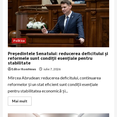
Trump,
spune
ministrul
de
Externe
Politica
Președintele Senatului: reducerea deficitului și
reformele sunt condiții esențiale pentru
stabilitate
Editor RomNews
iulie 7, 2026
Mircea Abrudean: reducerea deficitului, continuarea
reformelor și un stat eficient sunt condiții esențiale
pentru stabilitatea economică și...
Read
Mai mult
more
about
Președintele
Senatului: