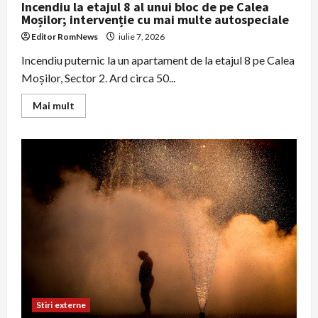
Incendiu la etajul 8 al unui bloc de pe Calea
Moșilor; intervenție cu mai multe autospeciale
Editor RomNews
iulie 7, 2026
Incendiu puternic la un apartament de la etajul 8 pe Calea
Moșilor, Sector 2. Ard circa 50...
Read
Mai mult
more
about
Incendiu
la
etajul
8
al
unui
bloc
de
pe
Calea
Moșilor;
intervenție
cu
mai
multe
autospeciale
Stiri externe