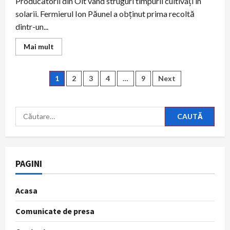
Producătorii din Olt vând struguri timpurii cultivaţi în
solarii. Fermierul Ion Păunel a obţinut prima recoltă
dintr-un...
Read
Mai mult
more
about
Strugurii
cultivați
Paginație
1
2
3
4
…
9
Next
în
solar,
soluție
articole
pentru
producătorii
Caută
din
după:
Olt:
„Ai
noștri
concurează
importurile”
PAGINI
Acasa
Comunicate de presa