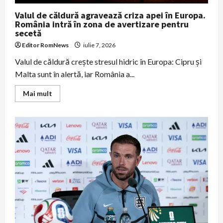
Valul de căldură agravează criza apei în Europa.
România intră în zona de avertizare pentru
secetă
Editor RomNews
iulie 7, 2026
Valul de căldură creşte stresul hidric în Europa: Cipru şi
Malta sunt în alertă, iar România a...
Read
Mai mult
more
about
Valul
de
căldură
agravează
criza
apei
în
Europa.
România
intră
în
zona
de
avertizare
pentru
secetă