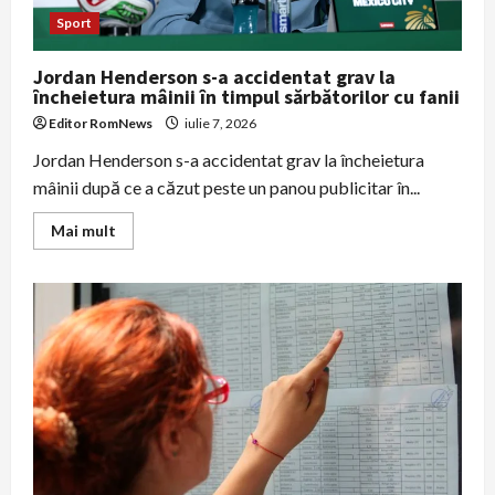
Sport
Jordan Henderson s-a accidentat grav la
încheietura mâinii în timpul sărbătorilor cu fanii
Editor RomNews
iulie 7, 2026
Jordan Henderson s-a accidentat grav la încheietura
mâinii după ce a căzut peste un panou publicitar în...
Read
Mai mult
more
about
Jordan
Henderson
s-
a
accidentat
grav
la
încheietura
mâinii
în
timpul
sărbătorilor
cu
fanii