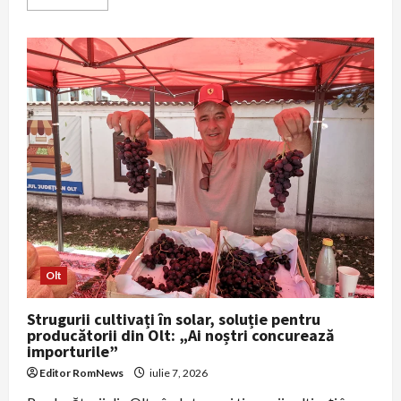
more
about
Zece
tablouri
furate
din
Italia,
găsite
în
Constanța
și
predate
autorităților
italiene
Olt
Strugurii cultivați în solar, soluție pentru
producătorii din Olt: „Ai noștri concurează
importurile”
Editor RomNews
iulie 7, 2026