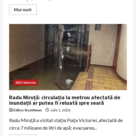
Read
Mai mult
more
about
Bacalaureat
2026:
Ministerul
Educației
a
publicat
subiectele
și
baremele
pentru
Matematică
și
Istorie
Stiri interne
Radu Miruță: circulația la metrou afectată de
inundații ar putea fi reluată spre seară
Editor RomNews
iulie 1, 2026
Radu Miruță a vizitat stația Piața Victoriei, afectată de
circa 7 milioane de litri de apă; evacuarea...