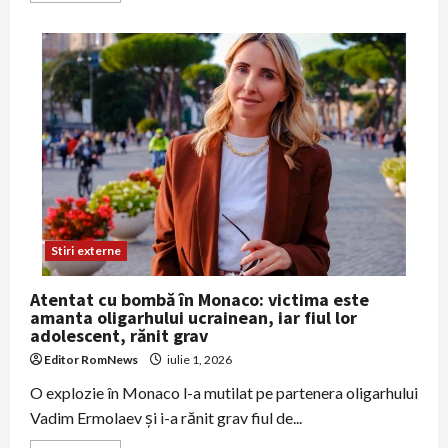
about
Posibil
caz
de
Ebola
la
Glasgow:
teste
în
curs
după
internarea
unui
pacient
Stiri externe
Atentat cu bombă în Monaco: victima este
amanta oligarhului ucrainean, iar fiul lor
adolescent, rănit grav
Editor RomNews
iulie 1, 2026
O explozie în Monaco l-a mutilat pe partenera oligarhului
Vadim Ermolaev şi i-a rănit grav fiul de...