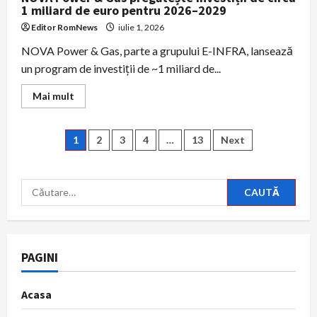
1 miliard de euro pentru 2026–2029
Editor RomNews
iulie 1, 2026
NOVA Power & Gas, parte a grupului E-INFRA, lansează
un program de investiţii de ~1 miliard de...
Read
Mai mult
more
about
NOVA
Power
Paginație
1
2
3
4
…
13
Next
&
Gas
pregătește
articole
investiții
de
Caută
circa
după:
1
miliard
de
euro
pentru
2026–
PAGINI
2029
Acasa