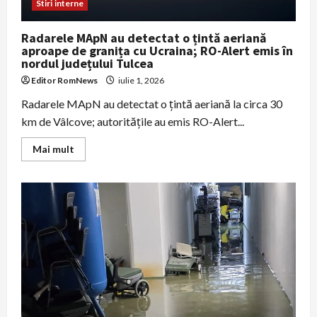
Stiri interne
Radarele MApN au detectat o țintă aeriană
aproape de granița cu Ucraina; RO-Alert emis în
nordul județului Tulcea
Editor RomNews
iulie 1, 2026
Radarele MApN au detectat o țintă aeriană la circa 30
km de Vâlcove; autoritățile au emis RO-Alert...
Read
Mai mult
more
about
Radarele
MApN
au
detectat
o
țintă
aeriană
aproape
de
granița
cu
Ucraina;
RO-
Alert
emis