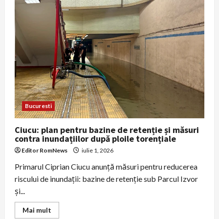
Bd.
Basarabia
după
furtună:
porțiune
de
carosabil
în
pericol
din
cauza
unei
galerii
termice
degradate
Bucuresti
Ciucu: plan pentru bazine de retenție și măsuri
contra inundațiilor după ploile torențiale
Editor RomNews
iulie 1, 2026
Primarul Ciprian Ciucu anunță măsuri pentru reducerea
riscului de inundații: bazine de retenție sub Parcul Izvor
și...
Read
Mai mult
more