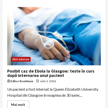
about
Ciucu:
plan
pentru
bazine
de
retenție
și
măsuri
contra
inundațiilor
după
ploile
torențiale
Stiri externe
Posibil caz de Ebola la Glasgow: teste în curs
după internarea unui pacient
Editor RomNews
iulie 1, 2026
Un pacient a fost internat la Queen Elizabeth University
Hospital din Glasgow în noaptea de 30 iunie;...
Read
Mai mult
more