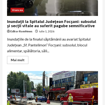
în
nordul
județului
Vrancea
Tulcea
Inundaţii la Spitalul Judeţean Focşani: subsolul
şi secţii vitale au suferit pagube semnificative
Editor RomNews
iulie 1, 2026
Inundaţiile de la finalul săptămânii au avariat Spitalul
Judeţean „Sf. Pantelimon” Focşani: subsolul, blocul
alimentar, spălătoria, săli...
Read
Mai mult
more
about
Inundaţii
la
Spitalul
Judeţean
Focşani:
subsolul
şi
secţii
vitale
au
suferit