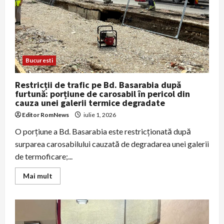
pagube
semnificative
Bucuresti
Restricții de trafic pe Bd. Basarabia după
furtună: porțiune de carosabil în pericol din
cauza unei galerii termice degradate
Editor RomNews
iulie 1, 2026
O porțiune a Bd. Basarabia este restricționată după
surparea carosabilului cauzată de degradarea unei galerii
de termoficare;...
Read
Mai mult
more
about
Restricții
de
trafic
pe