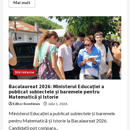
Read
Mai mult
more
about
Atentat
cu
bombă
în
Monaco:
victima
este
amanta
oligarhului
ucrainean,
iar
fiul
lor
adolescent,
rănit
Stiri interne
grav
Bacalaureat 2026: Ministerul Educației a
publicat subiectele și baremele pentru
Matematică și Istorie
Editor RomNews
iulie 1, 2026
Ministerul Educației a publicat subiectele și baremele
pentru Matematică și Istorie la Bacalaureat 2026.
Candidații pot compara...