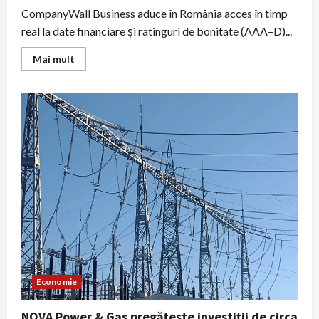
CompanyWall Business aduce în România acces în timp
real la date financiare și ratinguri de bonitate (AAA–D)...
Read
Mai mult
more
about
Platforma
CompanyWall
Business
devine
instrument
esențial
pentru
companiile
din
România
Economie
NOVA Power & Gas pregătește investiții de circa