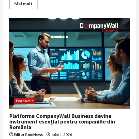
Read
Mai mult
more
about
Radu
Miruță:
circulația
la
metrou
afectată
de
inundații
ar
putea
fi
reluată
spre
seară
Economie
Platforma CompanyWall Business devine
instrument esențial pentru companiile din
România
Editor RomNews
iulie 1, 2026