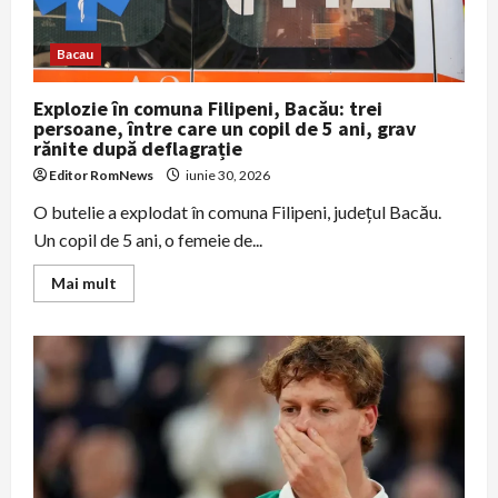
Bacau
Explozie în comuna Filipeni, Bacău: trei
persoane, între care un copil de 5 ani, grav
rănite după deflagrație
Editor RomNews
iunie 30, 2026
O butelie a explodat în comuna Filipeni, județul Bacău.
Un copil de 5 ani, o femeie de...
Read
Mai mult
more
about
Explozie
în
comuna
Filipeni,
Bacău:
trei
persoane,
între
care
un
copil