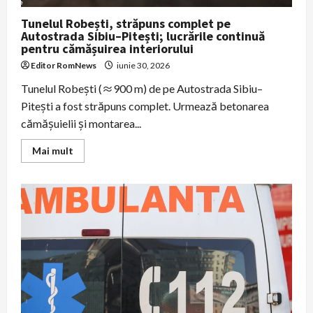
Tunelul Robești, străpuns complet pe
Autostrada Sibiu–Pitești; lucrările continuă
pentru cămășuirea interiorului
Editor RomNews
iunie 30, 2026
Tunelul Robești (≈900 m) de pe Autostrada Sibiu–
Pitești a fost străpuns complet. Urmează betonarea
cămășuielii și montarea...
Read
Mai mult
more
about
Tunelul
Robești,
străpuns
complet
pe
Autostrada
Sibiu–
Pitești;
lucrările
continuă
pentru
cămășuirea
interiorului