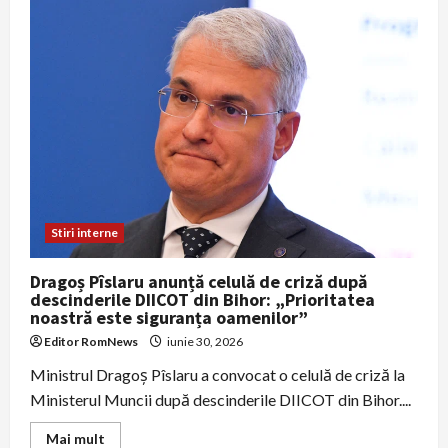
blochează
transferul
ultimelor
MiG‑29
către
Ucraina,
pe
fondul
tensiunilor
bilaterale
Stiri interne
Dragoș Pîslaru anunță celulă de criză după
descinderile DIICOT din Bihor: „Prioritatea
noastră este siguranța oamenilor”
Editor RomNews
iunie 30, 2026
Ministrul Dragoș Pîslaru a convocat o celulă de criză la
Ministerul Muncii după descinderile DIICOT din Bihor....
Read
Mai mult