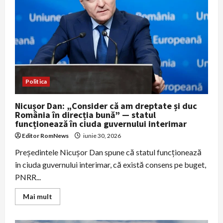
din
Bihor
anchetat
pentru
trafic
de
persoane
și
exploatare
Politica
Nicușor Dan: „Consider că am dreptate și duc
România în direcția bună” — statul
funcționează în ciuda guvernului interimar
Editor RomNews
iunie 30, 2026
Președintele Nicușor Dan spune că statul funcționează
în ciuda guvernului interimar, că există consens pe buget,
PNRR...
Read
Mai mult
more
about
Nicușor