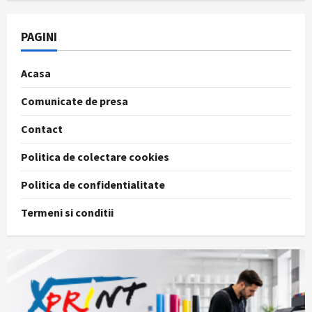
de
PSD
că
a
PAGINI
blocat
propriul
act
Acasa
normativ
Comunicate de presa
Contact
Politica de colectare cookies
Politica de confidentialitate
Termeni si conditii