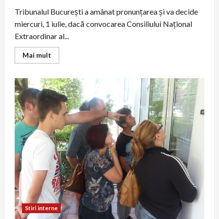
Tribunalul București a amânat pronunțarea și va decide
miercuri, 1 iulie, dacă convocarea Consiliului Național
Extraordinar al...
Read
Mai mult
more
about
Tribunalul
București
amână
pentru
1
iulie
decizia
privind
legalitatea
Consiliului
Național
Extraordinar
al
PNL
Stiri interne