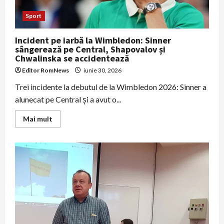
de
5
ani,
Sport
grav
rănite
după
Incident pe iarbă la Wimbledon: Sinner
deflagrație
sângerează pe Central, Shapovalov și
Chwalinska se accidentează
Editor RomNews
iunie 30, 2026
Trei incidente la debutul de la Wimbledon 2026: Sinner a
alunecat pe Central și a avut o...
Read
Mai mult
more
about
Incident
pe
iarbă
la
Wimbledon:
Sinner
sângerează
pe
Central,
Shapovalov
și
Chwalinska
se