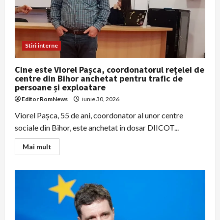
accidentează
Stiri interne
Cine este Viorel Pașca, coordonatorul rețelei de
centre din Bihor anchetat pentru trafic de
persoane și exploatare
Editor RomNews
iunie 30, 2026
Viorel Pașca, 55 de ani, coordonator al unor centre
sociale din Bihor, este anchetat în dosar DIICOT...
Read
Mai mult
more
about
Cine
este
Viorel
Pașca,
coordonatorul
rețelei
de
centre