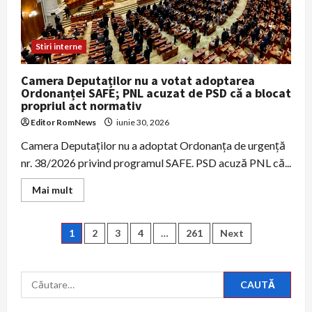
Stiri interne
Camera Deputaților nu a votat adoptarea
Ordonanței SAFE; PNL acuzat de PSD că a blocat
propriul act normativ
Editor RomNews
iunie 30, 2026
Camera Deputaților nu a adoptat Ordonanța de urgență
nr. 38/2026 privind programul SAFE. PSD acuză PNL că...
Read
Mai mult
more
about
Camera
Deputaților
Paginație
1
2
3
4
…
261
Next
nu
a
votat
articole
adoptarea
Ordonanței
Caută
SAFE;
după:
PNL
acuzat