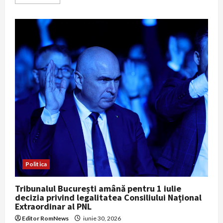
more
about
Dragoș
Pîslaru
anunță
celulă
de
criză
după
descinderile
DIICOT
din
Bihor:
„Prioritatea
noastră
este
siguranța
oamenilor”
Politica
Tribunalul București amână pentru 1 iulie
decizia privind legalitatea Consiliului Național
Extraordinar al PNL
Editor RomNews
iunie 30, 2026