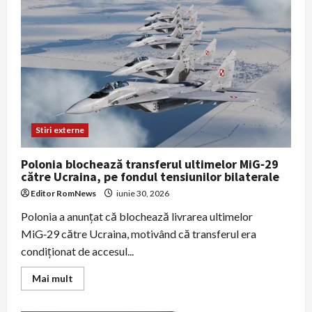
Dan:
„Consider
că
am
dreptate
și
duc
România
în
direcția
bună”
—
statul
funcționează
Stiri externe
în
ciuda
guvernului
Polonia blochează transferul ultimelor MiG‑29
interimar
către Ucraina, pe fondul tensiunilor bilaterale
Editor RomNews
iunie 30, 2026
Polonia a anunțat că blochează livrarea ultimelor
MiG‑29 către Ucraina, motivând că transferul era
condiționat de accesul...
Read
Mai mult
more
about
Polonia