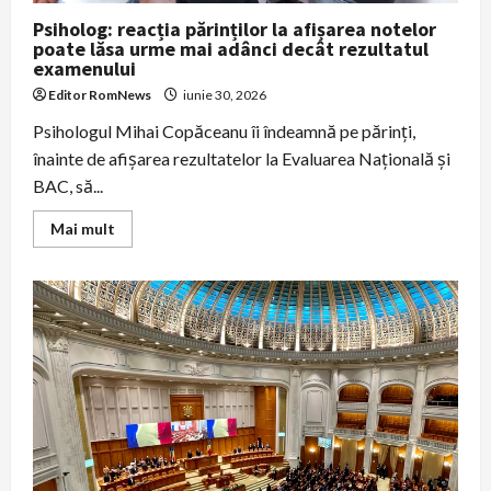
Psiholog: reacția părinților la afișarea notelor
poate lăsa urme mai adânci decât rezultatul
examenului
Editor RomNews
iunie 30, 2026
Psihologul Mihai Copăceanu îi îndeamnă pe părinți,
înainte de afișarea rezultatelor la Evaluarea Națională și
BAC, să...
Read
Mai mult
more
about
Psiholog:
reacția
părinților
la
afișarea
notelor
poate
lăsa
urme
mai
adânci
decât
rezultatul
examenului